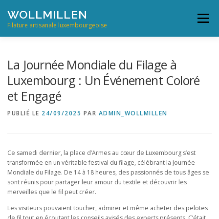
Aller
WOLLMILLEN
au
Menu
contenu
Filature artisanale luxembourgeoise
INFO ET NOUVELLES
FRANÇAIS
La Journée Mondiale du Filage à
Luxembourg : Un Événement Coloré
English
et Engagé
Français
PUBLIÉ LE
24/09/2025
PAR
ADMIN_WOLLMILLEN
Deutsch
Ce samedi dernier, la place d’Armes au cœur de Luxembourg s’est
transformée en un véritable festival du filage, célébrant la Journée
Mondiale du Filage. De 14 à 18 heures, des passionnés de tous âges se
sont réunis pour partager leur amour du textile et découvrir les
merveilles que le fil peut créer.
Les visiteurs pouvaient toucher, admirer et même acheter des pelotes
de fil tout en écoutant les conseils avisés des experts présents. C’était