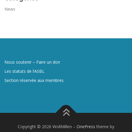
News
Nous soutenir – Faire un don
Les statuts de l’ASBL
Section réservée aux membres
Copyright © 2026 WollMillen
–
OnePress
theme by