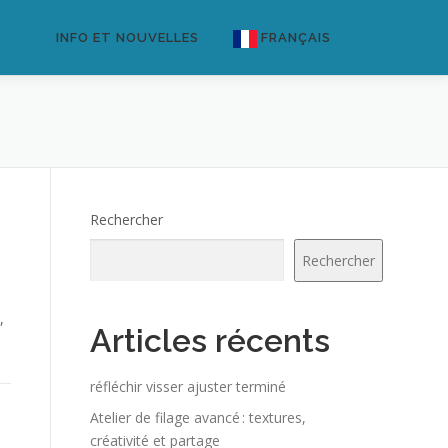
INFO ET NOUVELLES
FRANÇAIS
English
Français
Deutsch
Rechercher
Rechercher
,
Articles récents
réfléchir visser ajuster terminé
Atelier de filage avancé : textures,
créativité et partage