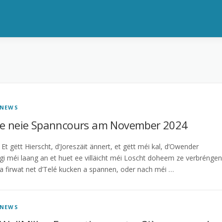
NEWS
e neie Spanncours am November 2024
Et gëtt Hierscht, d’Joreszäit ännert, et gëtt méi kal, d’Owender
gi méi laang an et huet ee villäicht méi Loscht doheem ze verbréngen
a firwat net d’Telé kucken a spannen, oder nach méi …
NEWS