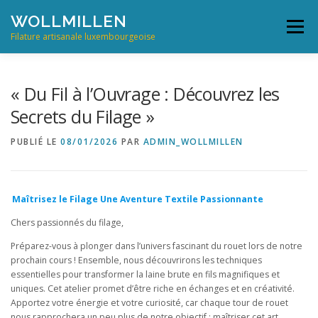
Aller
WOLLMILLEN
au
Menu
contenu
Filature artisanale luxembourgeoise
INFO ET NOUVELLES
FRANÇAIS
« Du Fil à l’Ouvrage : Découvrez les
Secrets du Filage »
English
PUBLIÉ LE
08/01/2026
PAR
ADMIN_WOLLMILLEN
Français
Deutsch
Maîtrisez le Filage Une Aventure Textile Passionnante
Chers passionnés du filage,
Préparez-vous à plonger dans l’univers fascinant du rouet lors de notre
prochain cours ! Ensemble, nous découvrirons les techniques
essentielles pour transformer la laine brute en fils magnifiques et
uniques. Cet atelier promet d’être riche en échanges et en créativité.
Apportez votre énergie et votre curiosité, car chaque tour de rouet
nous rapprochera un peu plus de notre objectif : maîtriser cet art